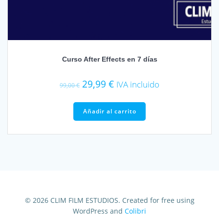
Curso After Effects en 7 días
El
El
29,99
€
IVA incluido
99,00
€
precio
precio
original
actual
Añadir al carrito
era:
es:
99,00 €.
29,99 €.
© 2026 CLIM FILM ESTUDIOS. Created for free using
WordPress and
Colibri