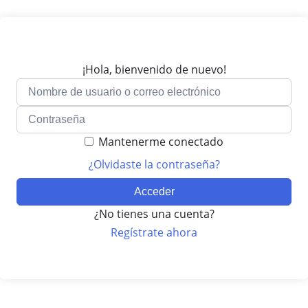
¡Hola, bienvenido de nuevo!
Mantenerme conectado
¿Olvidaste la contraseña?
Acceder
¿No tienes una cuenta?
Regístrate ahora